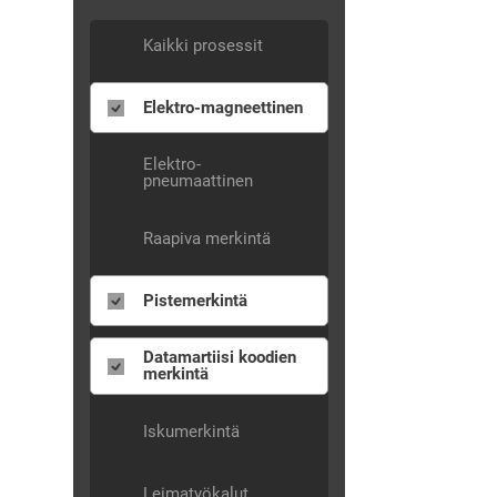
Kaikki prosessit
Elektro-magneettinen
Elektro-
pneumaattinen
Raapiva merkintä
Pistemerkintä
Datamartiisi koodien
merkintä
Iskumerkintä
Leimatyökalut