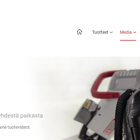
Tuotteet
Media
yhdestä paikasta
mme tuotevideot.