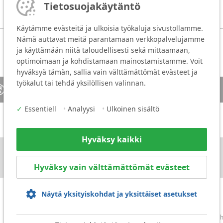
Tietosuojakäytäntö
Käytämme evästeitä ja ulkoisia työkaluja sivustollamme.
Nämä auttavat meitä parantamaan verkkopalvelujamme
ja käyttämään niitä taloudellisesti sekä mittaamaan,
optimoimaan ja kohdistamaan mainostamistamme. Voit
hyväksyä tämän, sallia vain välttämättömät evästeet ja
työkalut tai tehdä yksilöllisen valinnan.
Ota yhteyttä
Media
✓
Essentiell
•
Analyysi
•
Ulkoinen sisältö
Hyväksy kaikki
Hyväksy vain välttämättömät evästeet
Näytä yksityiskohdat ja yksittäiset asetukset
Oikeudellinen