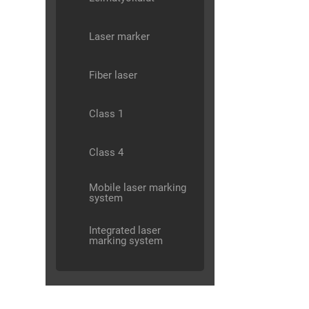
Laser marker
Fiber laser
Class 1
Class 4
Mobile laser marking
system
Integrated laser
marking system