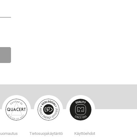
 huomautus
Tietosuojakäytäntö
Käyttöehdot