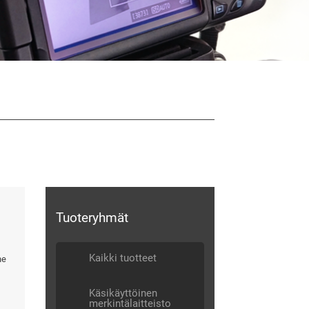
Tuoteryhmät
Kaikki tuotteet
he
Käsikäyttöinen
merkintälaitteisto