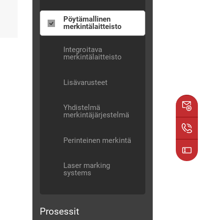
Pöytämallinen
merkintälaitteisto
Integroitava
merkintälaitteisto
Lisävarusteet
Yhdistelmä
merkintäjärjestelmä
Perinteinen merkintä
Laser marking
systems
Prosessit