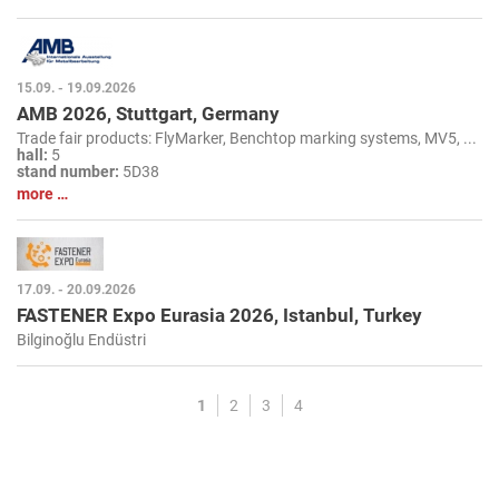
15.09. - 19.09.2026
AMB 2026, Stuttgart, Germany
Trade fair products: FlyMarker, Benchtop marking systems, MV5, ...
hall:
5
stand number:
5D38
more …
17.09. - 20.09.2026
FASTENER Expo Eurasia 2026, Istanbul, Turkey
Bilginoğlu Endüstri
1
2
3
4