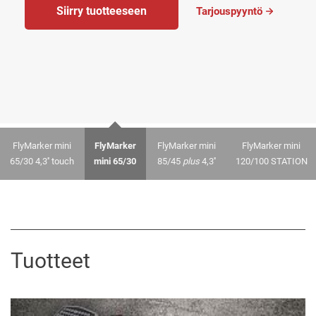
Siirry tuotteeseen
Tarjouspyyntö
FlyMarker mini
FlyMarker
FlyMarker mini
FlyMarker mini
65/30 4,3'' touch
mini 65/30
85/45
plus
4,3''
120/100 STATION
Tuotteet