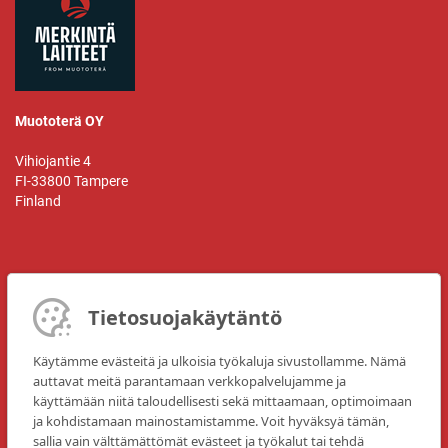
Muototerä OY
Vihiojantie 4
FI-33800 Tampere
Finland
Yhteyshenkilö:
Mr. Mikko Jaakola
Tietosuojakäytäntö
Puh. nro: +358 3 225 4300
Käytämme evästeitä ja ulkoisia työkaluja sivustollamme. Nämä
Fax: +358 3 225 4333
auttavat meitä parantamaan verkkopalvelujamme ja
käyttämään niitä taloudellisesti sekä mittaamaan, optimoimaan
Sähköposti:
info@muototera.fi
ja kohdistamaan mainostamistamme. Voit hyväksyä tämän,
Kotisivu:
www.merkintalaitteet.com
sallia vain välttämättömät evästeet ja työkalut tai tehdä